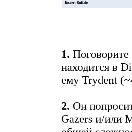
Билет: Buffalo
1.
Поговорите с
находится в D
ему Trydent (~
2.
Он попросит
Gazers и/или M
общей сложнос