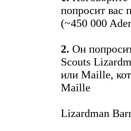
попросит вас 
(~450 000 Aden
2.
Он попросит
Scouts Lizardm
или Maille, ко
Maille
Lizardman Barr