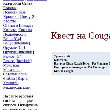
Категории Сайта
Главная
Новости базы
Хроники Lineage2
Квесты
Статьи о Lineage2
Классы | Скиллы
Квест на Coug
Подробности
Вещи [С4]
Вещи [Interlude]
Оружие [С4]
Оружие [Interlude]
Разное [C4]
Уровень: 26
Класс: все
Разное [Interlude]
Начало: Giran Castle Town - Pet Manager 
Монстры
Повторное прохождение: Pet Exchange
Магазины
Билет: Cougar
Сетовые вещи
Файлы | Карты
Утилиты
Рекламодателям
На сайте работает
система проверки
ошибок. Обнаружив
неточность в тексте,