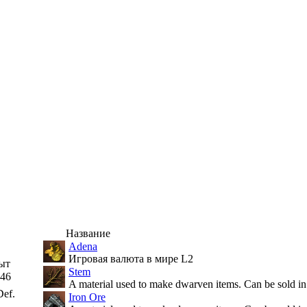
Название
Adena
Игровая валюта в мире L2
ыт
Stem
46
A material used to make dwarven items. Can be sold in
ef.
Iron Ore