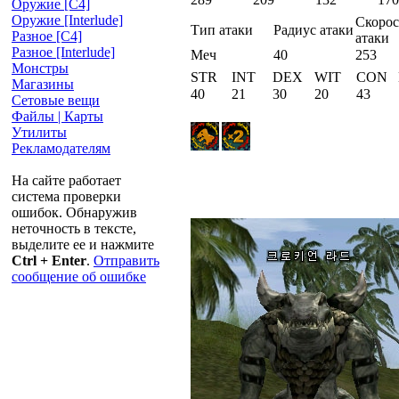
Оружие [С4]
Оружие [Interlude]
Скорос
Тип атаки
Радиус атаки
Разное [C4]
атаки
Разное [Interlude]
Меч
40
253
Монстры
STR
INT
DEX
WIT
CON
Магазины
40
21
30
20
43
Сетовые вещи
Файлы | Карты
Утилиты
Рекламодателям
На сайте работает
система проверки
ошибок. Обнаружив
неточность в тексте,
выделите ее и нажмите
Ctrl + Enter
.
Отправить
сообщение об ошибке