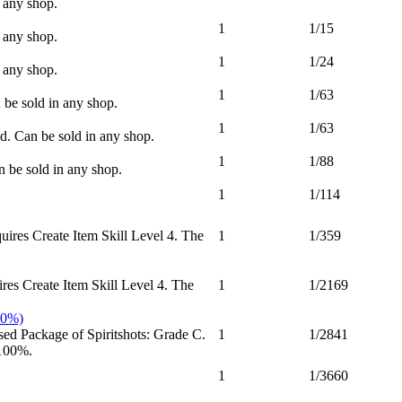
 any shop.
1
1/15
 any shop.
1
1/24
 any shop.
1
1/63
 be sold in any shop.
1
1/63
d. Can be sold in any shop.
1
1/88
 be sold in any shop.
1
1/114
ires Create Item Skill Level 4. The
1
1/359
res Create Item Skill Level 4. The
1
1/2169
00%)
ed Package of Spiritshots: Grade C.
1
1/2841
 100%.
1
1/3660