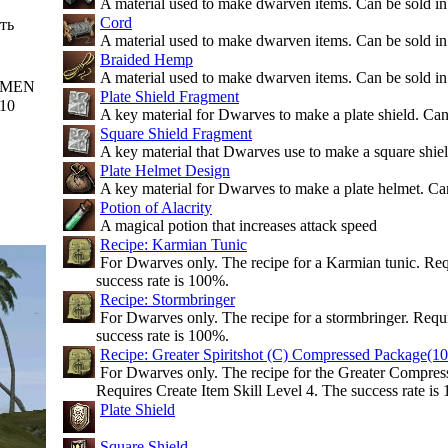
A material used to make dwarven items. Can be sold in
Cord
ть
A material used to make dwarven items. Can be sold in
Braided Hemp
A material used to make dwarven items. Can be sold in
MEN
Plate Shield Fragment
10
A key material for Dwarves to make a plate shield. Can
Square Shield Fragment
A key material that Dwarves use to make a square shiel
Plate Helmet Design
A key material for Dwarves to make a plate helmet. Can
Potion of Alacrity
A magical potion that increases attack speed
Recipe: Karmian Tunic
For Dwarves only. The recipe for a Karmian tunic. Requ
success rate is 100%.
Recipe: Stormbringer
For Dwarves only. The recipe for a stormbringer. Requi
success rate is 100%.
Recipe: Greater Spiritshot (C) Compressed Package(1
For Dwarves only. The recipe for the Greater Compress
Requires Create Item Skill Level 4. The success rate is
Plate Shield
Square Shield