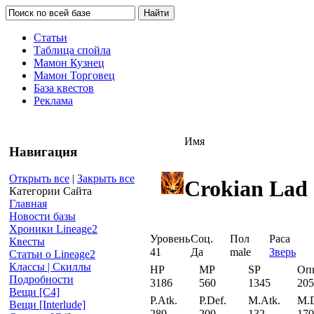
Статьи
Таблица спойла
Мамон Кузнец
Мамон Торговец
База квестов
Реклама
Имя
Навигация
Открыть все
|
Закрыть все
Crokian Lad
Категории Сайта
Главная
Новости базы
Хроники Lineage2
Уровень
Соц.
Пол
Раса
Квесты
41
Да
male
Зверь
Статьи о Lineage2
Классы | Скиллы
HP
MP
SP
Оп
Подробности
3186
560
1345
205
Вещи [С4]
P.Atk.
P.Def.
M.Atk.
M.D
Вещи [Interlude]
289
209
132
170