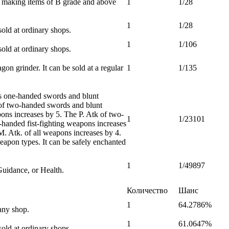
r making items of B grade and above
1
1/28
1
1/28
old at ordinary shops.
1
1/106
old at ordinary shops.
on grinder. It can be sold at a regular
1
1/135
s one-handed swords and blunt
 of two-handed swords and blunt
ons increases by 5. The P. Atk of two-
1
1/23101
handed fist-fighting weapons increases
. Atk. of all weapons increases by 4.
eapon types. It can be safely enchanted
1
1/49897
Guidance, or Health.
Количество
Шанс
1
64.2786%
any shop.
1
61.0647%
old at ordinary shops.