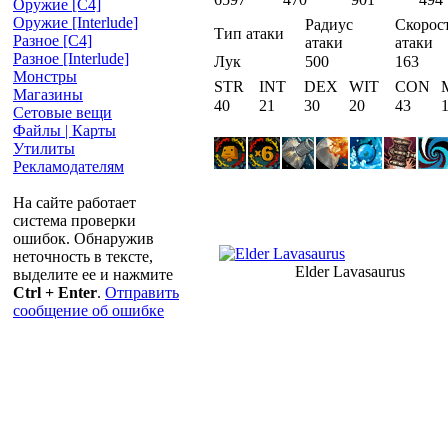
Оружие [С4]
Оружие [Interlude]
Радиус
Скорос
Тип атаки
Разное [C4]
атаки
атаки
Разное [Interlude]
Лук
500
163
Монстры
STR
INT
DEX
WIT
CON
Магазины
40
21
30
20
43
Сетовые вещи
Файлы | Карты
Утилиты
Рекламодателям
На сайте работает
система проверки
ошибок. Обнаружив
неточность в тексте,
Elder Lavasaurus
выделите ее и нажмите
Ctrl + Enter
.
Отправить
сообщение об ошибке