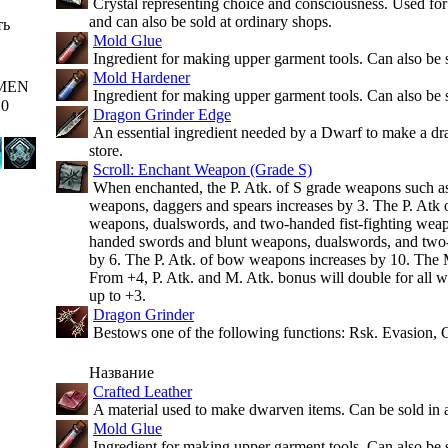
Crystal representing choice and consciousness. Used fo
and can also be sold at ordinary shops.
ть
Mold Glue
Ingredient for making upper garment tools. Can also be s
Mold Hardener
MEN
Ingredient for making upper garment tools. Can also be s
10
Dragon Grinder Edge
An essential ingredient needed by a Dwarf to make a drag
store.
Scroll: Enchant Weapon (Grade S)
When enchanted, the P. Atk. of S grade weapons such a
weapons, daggers and spears increases by 3. The P. Atk
weapons, dualswords, and two-handed fist-fighting weap
handed swords and blunt weapons, dualswords, and two-
by 6. The P. Atk. of bow weapons increases by 10. The M
From +4, P. Atk. and M. Atk. bonus will double for all w
up to +3.
Dragon Grinder
Bestows one of the following functions: Rsk. Evasion, 
Название
Crafted Leather
A material used to make dwarven items. Can be sold in 
Mold Glue
Ingredient for making upper garment tools. Can also be s