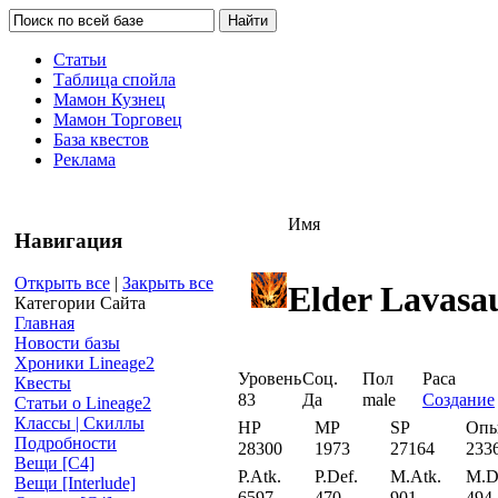
Статьи
Таблица спойла
Мамон Кузнец
Мамон Торговец
База квестов
Реклама
Имя
Навигация
Открыть все
|
Закрыть все
Elder Lavasa
Категории Сайта
Главная
Новости базы
Хроники Lineage2
Уровень
Соц.
Пол
Раса
Квесты
83
Да
male
Создание
Статьи о Lineage2
Классы | Скиллы
HP
MP
SP
Оп
Подробности
28300
1973
27164
233
Вещи [С4]
P.Atk.
P.Def.
M.Atk.
M.D
Вещи [Interlude]
6597
470
901
494