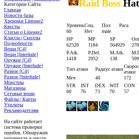
Raid Boss
Hat
Категории Сайта
Главная
Новости базы
Хроники Lineage2
Уровень
Соц.
Пол
Раса
Квесты
60
Нет
male
Статьи о Lineage2
Классы | Скиллы
HP
MP
SP
Оп
Подробности
62528
1184
564929
278
Вещи [С4]
P.Atk.
P.Def.
M.Atk.
M.D
Вещи [Interlude]
1418
2952
138
599
Оружие [С4]
Оружие [Interlude]
Скорос
Тип атаки
Радиус атаки
Разное [C4]
атаки
Разное [Interlude]
Меч
40
172
Монстры
STR
INT
DEX
WIT
CON
Магазины
60
76
73
70
57
Сетовые вещи
Файлы | Карты
Утилиты
Рекламодателям
На сайте работает
система проверки
ошибок. Обнаружив
неточность в тексте,