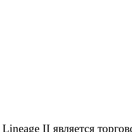
Lineage II является торг