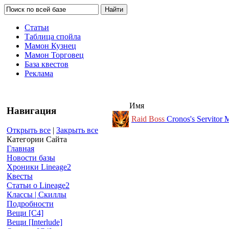
Статьи
Таблица спойла
Мамон Кузнец
Мамон Торговец
База квестов
Реклама
Имя
Навигация
Raid Boss
Cronos's Servitor
Открыть все
|
Закрыть все
Категории Сайта
Главная
Новости базы
Хроники Lineage2
Квесты
Статьи о Lineage2
Классы | Скиллы
Подробности
Вещи [С4]
Вещи [Interlude]