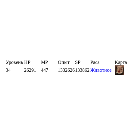
Уровень
HP
MP
Опыт
SP
Раса
Карта
34
26291
447
1332626
133862
Животное