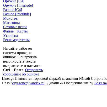
Оружие [С4]
Оружие [Interlude]
Разное [C4]
Разное [Interlude]
Монстры
Магазины
Сетовые вещи
Файлы | Карты
Утилиты
Рекламодателям
На сайте работает
система проверки
ошибок. Обнаружив
неточность в тексте,
выделите ее и нажмите
Ctrl + Enter
.
Отправить
сообщение об ошибке
Lineage II является торговой маркой компании NCsoft Corporati
Связь:
cryazone@yandex.ru
| Дизайн & Обслуживание by
База зн