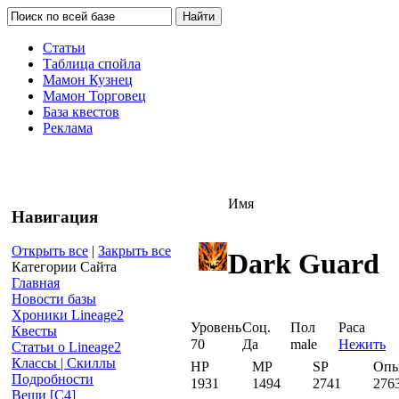
Статьи
Таблица спойла
Мамон Кузнец
Мамон Торговец
База квестов
Реклама
Имя
Навигация
Открыть все
|
Закрыть все
Dark Guard
Категории Сайта
Главная
Новости базы
Хроники Lineage2
Уровень
Соц.
Пол
Раса
Квесты
70
Да
male
Нежить
Статьи о Lineage2
Классы | Скиллы
HP
MP
SP
Оп
Подробности
1931
1494
2741
276
Вещи [С4]