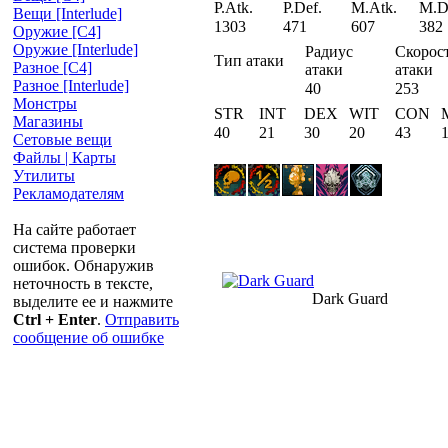
P.Atk.
P.Def.
M.Atk.
M.D
Вещи [Interlude]
1303
471
607
382
Оружие [С4]
Оружие [Interlude]
Радиус
Скорос
Тип атаки
Разное [C4]
атаки
атаки
Разное [Interlude]
40
253
Монстры
STR
INT
DEX
WIT
CON
Магазины
40
21
30
20
43
Сетовые вещи
Файлы | Карты
Утилиты
Рекламодателям
На сайте работает
система проверки
ошибок. Обнаружив
неточность в тексте,
Dark Guard
выделите ее и нажмите
Ctrl + Enter
.
Отправить
сообщение об ошибке