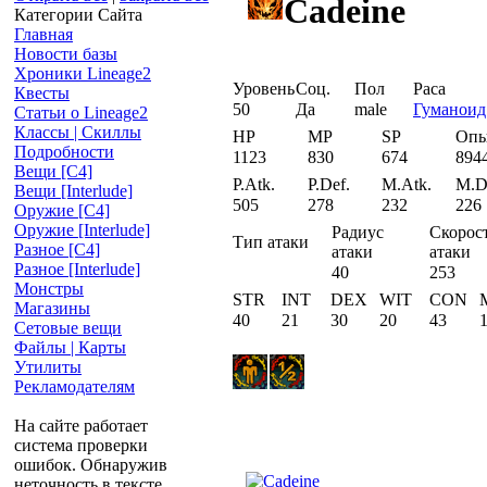
Cadeine
Категории Сайта
Главная
Новости базы
Хроники Lineage2
Уровень
Соц.
Пол
Раса
Квесты
50
Да
male
Гуманоид
Статьи о Lineage2
Классы | Скиллы
HP
MP
SP
Оп
Подробности
1123
830
674
894
Вещи [С4]
P.Atk.
P.Def.
M.Atk.
M.D
Вещи [Interlude]
505
278
232
226
Оружие [С4]
Оружие [Interlude]
Радиус
Скорос
Тип атаки
Разное [C4]
атаки
атаки
Разное [Interlude]
40
253
Монстры
STR
INT
DEX
WIT
CON
Магазины
40
21
30
20
43
Сетовые вещи
Файлы | Карты
Утилиты
Рекламодателям
На сайте работает
система проверки
ошибок. Обнаружив
неточность в тексте,