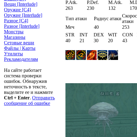
P.Atk.
P.Def.
M.Atk.
M.D
Вещи [Interlude]
263
230
132
170
Оружие [С4]
Оружие [Interlude]
Скорос
Тип атаки
Радиус атаки
Разное [C4]
атаки
Разное [Interlude]
Меч
40
253
Монстры
STR
INT
DEX
WIT
CON
Магазины
40
21
30
20
43
Сетовые вещи
Файлы | Карты
Утилиты
Рекламодателям
На сайте работает
система проверки
ошибок. Обнаружив
неточность в тексте,
выделите ее и нажмите
Ctrl + Enter
.
Отправить
сообщение об ошибке