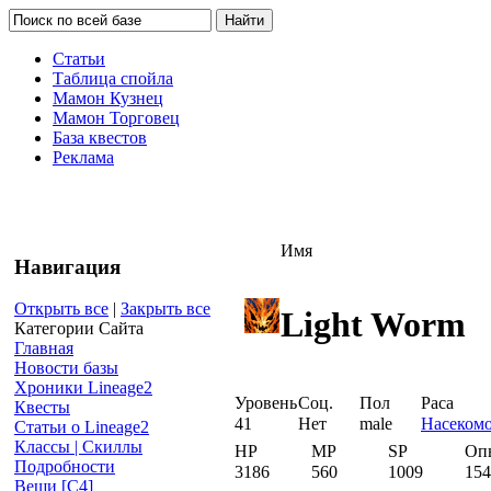
Статьи
Таблица спойла
Мамон Кузнец
Мамон Торговец
База квестов
Реклама
Имя
Навигация
Открыть все
|
Закрыть все
Light Worm
Категории Сайта
Главная
Новости базы
Хроники Lineage2
Уровень
Соц.
Пол
Раса
Квесты
41
Нет
male
Насеком
Статьи о Lineage2
Классы | Скиллы
HP
MP
SP
Оп
Подробности
3186
560
1009
154
Вещи [С4]