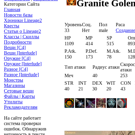
Granite Gole
Категории Сайта
Главная
Новости базы
Хроники Lineage2
Уровень
Соц.
Пол
Раса
Квесты
33
Нет
male
Создани
Статьи о Lineage2
Классы | Скиллы
HP
MP
SP
Оп
Подробности
1109
414
515
893
Вещи [С4]
P.Atk.
P.Def.
M.Atk.
M.D
Вещи [Interlude]
150
173
78
128
Оружие [С4]
Оружие [Interlude]
Скорос
Тип атаки
Радиус атаки
Разное [C4]
атаки
Разное [Interlude]
Меч
40
253
Монстры
STR
INT
DEX
WIT
CON
Магазины
40
21
30
20
43
Сетовые вещи
Файлы | Карты
Утилиты
Рекламодателям
На сайте работает
система проверки
ошибок. Обнаружив
неточность в тексте,