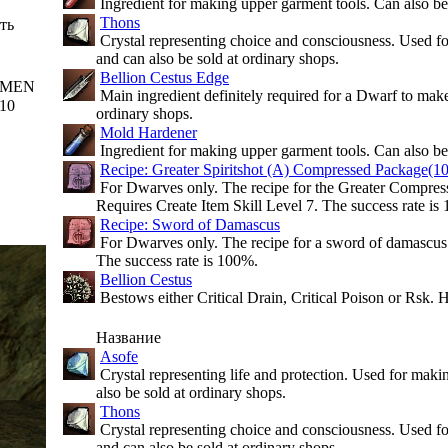
Ingredient for making upper garment tools. Can also be 
Thons
ть
Crystal representing choice and consciousness. Used f
and can also be sold at ordinary shops.
Bellion Cestus Edge
MEN
Main ingredient definitely required for a Dwarf to make 
10
ordinary shops.
Mold Hardener
Ingredient for making upper garment tools. Can also be 
Recipe: Greater Spiritshot (A) Compressed Package(1
For Dwarves only. The recipe for the Greater Compress
Requires Create Item Skill Level 7. The success rate is
Recipe: Sword of Damascus
For Dwarves only. The recipe for a sword of damascus.
The success rate is 100%.
Bellion Cestus
Bestows either Critical Drain, Critical Poison or Rsk. H
Название
Asofe
Crystal representing life and protection. Used for mak
also be sold at ordinary shops.
Thons
Crystal representing choice and consciousness. Used f
and can also be sold at ordinary shops.