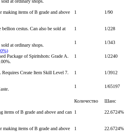
sold at ordinary shops.
or making items of B grade and above
1
1/90
bellion cestus. Can also be sold at
1
1/228
1
1/343
sold at ordinary shops.
00%)
ed Package of Spiritshots: Grade A.
1
1/2240
 100%.
 Requires Create Item Skill Level 7.
1
1/3912
1
1/65197
aste.
Количество
Шанс
ing items of B grade and above and can
1
22.6724%
or making items of B grade and above
1
22.6724%