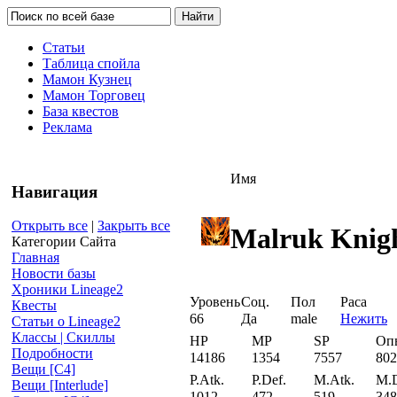
Статьи
Таблица спойла
Мамон Кузнец
Мамон Торговец
База квестов
Реклама
Имя
Навигация
Открыть все
|
Закрыть все
Malruk Knig
Категории Сайта
Главная
Новости базы
Хроники Lineage2
Уровень
Соц.
Пол
Раса
Квесты
66
Да
male
Нежить
Статьи о Lineage2
Классы | Скиллы
HP
MP
SP
Оп
Подробности
14186
1354
7557
802
Вещи [С4]
P.Atk.
P.Def.
M.Atk.
M.D
Вещи [Interlude]
1012
472
519
348