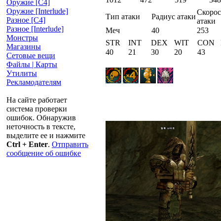
Оружие [С4]
Оружие [Interlude]
Скорос
Тип атаки
Радиус атаки
Разное [C4]
атаки
Разное [Interlude]
Меч
40
253
Монстры
STR
INT
DEX
WIT
CON
Магазины
40
21
30
20
43
Сетовые вещи
Файлы | Карты
Утилиты
Рекламодателям
На сайте работает
система проверки
ошибок. Обнаружив
неточность в тексте,
выделите ее и нажмите
Ctrl + Enter
.
Отправить
сообщение об ошибке