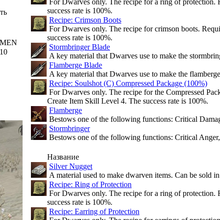
For Dwarves only. The recipe for a ring of protection. 
success rate is 100%.
ть
Recipe: Crimson Boots
For Dwarves only. The recipe for crimson boots. Requir
success rate is 100%.
MEN
Stormbringer Blade
10
A key material that Dwarves use to make the stormbring
Flamberge Blade
A key material that Dwarves use to make the flamberge
Recipe: Soulshot (C) Compressed Package (100%)
For Dwarves only. The recipe for the Compressed Pack
Create Item Skill Level 4. The success rate is 100%.
Flamberge
Bestows one of the following functions: Critical Damag
Stormbringer
Bestows one of the following functions: Critical Anger,
Название
Silver Nugget
A material used to make dwarven items. Can be sold in
Recipe: Ring of Protection
For Dwarves only. The recipe for a ring of protection. 
success rate is 100%.
Recipe: Earring of Protection