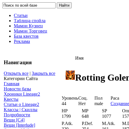
Статьи
Таблица спойла
Мамон Кузнец
Мамон Торговец
База квестов
Реклама
Имя
Навигация
Открыть все
|
Закрыть все
Rotting Gol
Категории Сайта
Главная
Новости базы
Хроники Lineage2
Уровень
Соц.
Пол
Раса
Квесты
44
Нет
male
Создани
Статьи о Lineage2
Классы | Скиллы
HP
MP
SP
Оп
Подробности
1799
648
1077
157
Вещи [С4]
P.Atk.
P.Def.
M.Atk.
M.D
Вещи [Interlude]
320
254
161
187