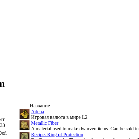
em
Название
е
Adena
Игровая валюта в мире L2
ыт
Metallic Fiber
33
A material used to make dwarven items. Can be sold in
ef.
Recipe: Ring of Protection