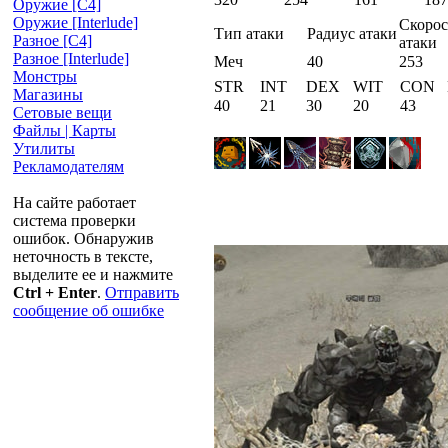
Оружие [С4]
Оружие [Interlude]
Скорос
Тип атаки
Радиус атаки
Разное [C4]
атаки
Разное [Interlude]
Меч
40
253
Монстры
STR
INT
DEX
WIT
CON
Магазины
40
21
30
20
43
Сетовые вещи
Файлы | Карты
Утилиты
Рекламодателям
На сайте работает
система проверки
ошибок. Обнаружив
неточность в тексте,
выделите ее и нажмите
Ctrl + Enter
.
Отправить
сообщение об ошибке