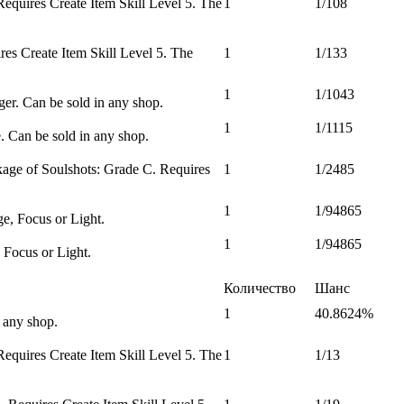
Requires Create Item Skill Level 5. The
1
1/108
es Create Item Skill Level 5. The
1
1/133
1
1/1043
er. Can be sold in any shop.
1
1/1115
. Can be sold in any shop.
age of Soulshots: Grade C. Requires
1
1/2485
1
1/94865
e, Focus or Light.
1
1/94865
 Focus or Light.
Количество
Шанс
1
40.8624%
 any shop.
Requires Create Item Skill Level 5. The
1
1/13