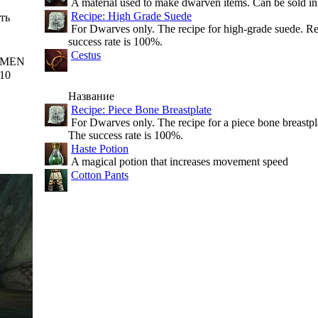
A material used to make dwarven items. Can be sold in
Recipe: High Grade Suede
ть
For Dwarves only. The recipe for high-grade suede. Req
success rate is 100%.
Cestus
MEN
10
Название
Recipe: Piece Bone Breastplate
For Dwarves only. The recipe for a piece bone breastpla
The success rate is 100%.
Haste Potion
A magical potion that increases movement speed
Cotton Pants