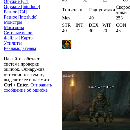
Оружие [С4]
Оружие [Interlude]
Скорос
Тип атаки
Радиус атаки
Разное [C4]
атаки
Разное [Interlude]
Меч
40
253
Монстры
STR
INT
DEX
WIT
CON
Магазины
40
21
30
20
43
Сетовые вещи
Файлы | Карты
Утилиты
Рекламодателям
На сайте работает
система проверки
ошибок. Обнаружив
неточность в тексте,
выделите ее и нажмите
Ctrl + Enter
.
Отправить
сообщение об ошибке