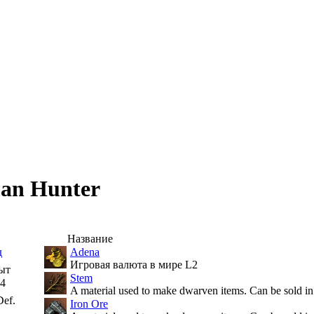
an Hunter
Название
д
Adena
Игровая валюта в мире L2
ыт
Stem
4
A material used to make dwarven items. Can be sold in
ef.
Iron Ore