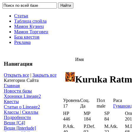
Статьи
Таблица спойла
Мамон Кузнец
Мамон Торговец
База квестов
Реклама
Имя
Навигация
Открыть все
|
Закрыть все
Kuruka Ratm
Категории Сайта
Главная
Новости базы
Хроники Lineage2
Уровень
Соц.
Пол
Раса
Квесты
17
Да
male
Гуманои
Статьи о Lineage2
Классы | Скиллы
HP
MP
SP
Оп
Подробности
446
184
84
201
Вещи [С4]
P.Atk.
P.Def.
M.Atk.
M.D
Вещи [Interlude]
40
92
22
68