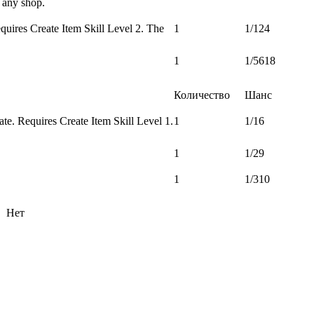
 any shop.
uires Create Item Skill Level 2. The
1
1/124
1
1/5618
Количество
Шанс
te. Requires Create Item Skill Level 1.
1
1/16
1
1/29
1
1/310
Нет