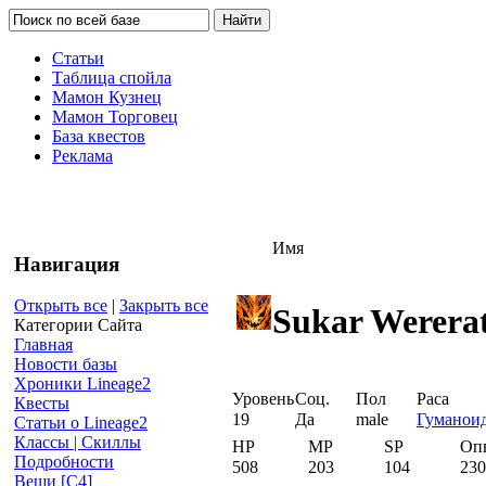
Статьи
Таблица спойла
Мамон Кузнец
Мамон Торговец
База квестов
Реклама
Имя
Навигация
Открыть все
|
Закрыть все
Sukar Werera
Категории Сайта
Главная
Новости базы
Хроники Lineage2
Уровень
Соц.
Пол
Раса
Квесты
19
Да
male
Гуманои
Статьи о Lineage2
Классы | Скиллы
HP
MP
SP
Оп
Подробности
508
203
104
230
Вещи [С4]