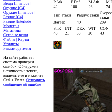
P.Atk.
P.Def.
M.Atk.
M.D
Вещи [Interlude]
42
100
26
74
Оружие [С4]
Оружие [Interlude]
Скорос
Тип атаки
Радиус атаки
Разное [C4]
атаки
Разное [Interlude]
Даггер
40
289
Монстры
STR
INT
DEX
WIT
CON
Магазины
40
21
30
20
43
Сетовые вещи
Файлы | Карты
Утилиты
Рекламодателям
На сайте работает
система проверки
ошибок. Обнаружив
неточность в тексте,
выделите ее и нажмите
Ctrl + Enter
.
Отправить
сообщение об ошибке