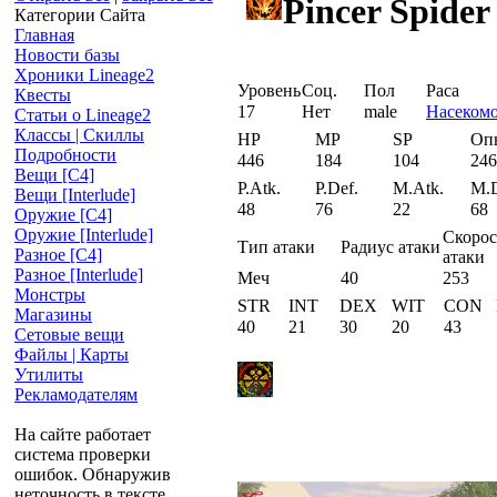
Pincer Spider
Категории Сайта
Главная
Новости базы
Хроники Lineage2
Уровень
Соц.
Пол
Раса
Квесты
17
Нет
male
Насеком
Статьи о Lineage2
Классы | Скиллы
HP
MP
SP
Оп
Подробности
446
184
104
246
Вещи [С4]
P.Atk.
P.Def.
M.Atk.
M.D
Вещи [Interlude]
48
76
22
68
Оружие [С4]
Оружие [Interlude]
Скорос
Тип атаки
Радиус атаки
Разное [C4]
атаки
Разное [Interlude]
Меч
40
253
Монстры
STR
INT
DEX
WIT
CON
Магазины
40
21
30
20
43
Сетовые вещи
Файлы | Карты
Утилиты
Рекламодателям
На сайте работает
система проверки
ошибок. Обнаружив
неточность в тексте,