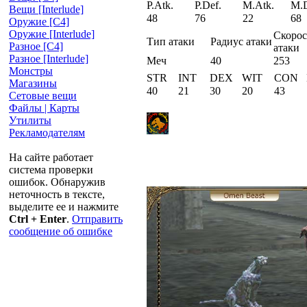
P.Atk.
P.Def.
M.Atk.
M.D
Вещи [Interlude]
48
76
22
68
Оружие [С4]
Оружие [Interlude]
Скорос
Тип атаки
Радиус атаки
Разное [C4]
атаки
Разное [Interlude]
Меч
40
253
Монстры
STR
INT
DEX
WIT
CON
Магазины
40
21
30
20
43
Сетовые вещи
Файлы | Карты
Утилиты
Рекламодателям
На сайте работает
система проверки
ошибок. Обнаружив
неточность в тексте,
выделите ее и нажмите
Ctrl + Enter
.
Отправить
сообщение об ошибке