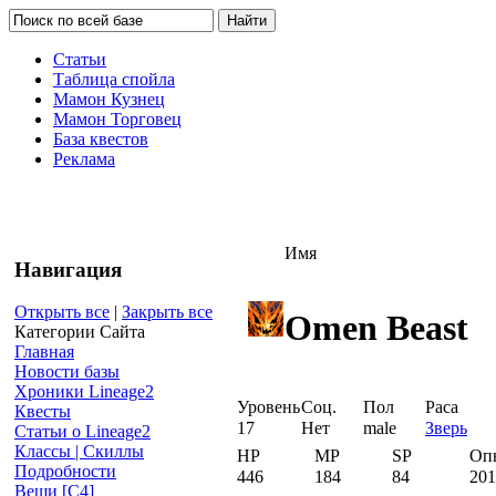
Статьи
Таблица спойла
Мамон Кузнец
Мамон Торговец
База квестов
Реклама
Имя
Навигация
Открыть все
|
Закрыть все
Omen Beast
Категории Сайта
Главная
Новости базы
Хроники Lineage2
Уровень
Соц.
Пол
Раса
Квесты
17
Нет
male
Зверь
Статьи о Lineage2
Классы | Скиллы
HP
MP
SP
Оп
Подробности
446
184
84
201
Вещи [С4]