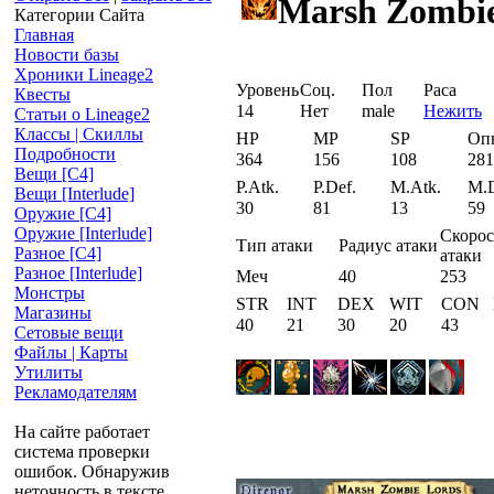
Marsh Zombi
Категории Сайта
Главная
Новости базы
Хроники Lineage2
Уровень
Соц.
Пол
Раса
Квесты
14
Нет
male
Нежить
Статьи о Lineage2
Классы | Скиллы
HP
MP
SP
Оп
Подробности
364
156
108
281
Вещи [С4]
P.Atk.
P.Def.
M.Atk.
M.D
Вещи [Interlude]
30
81
13
59
Оружие [С4]
Оружие [Interlude]
Скорос
Тип атаки
Радиус атаки
Разное [C4]
атаки
Разное [Interlude]
Меч
40
253
Монстры
STR
INT
DEX
WIT
CON
Магазины
40
21
30
20
43
Сетовые вещи
Файлы | Карты
Утилиты
Рекламодателям
На сайте работает
система проверки
ошибок. Обнаружив
неточность в тексте,