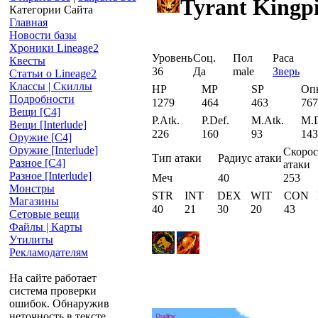
Tyrant Kingp
Категории Сайта
Главная
Новости базы
Хроники Lineage2
Уровень
Соц.
Пол
Раса
Квесты
36
Да
male
Зверь
Статьи о Lineage2
Классы | Скиллы
HP
MP
SP
Оп
Подробности
1279
464
463
767
Вещи [С4]
P.Atk.
P.Def.
M.Atk.
M.D
Вещи [Interlude]
226
160
93
143
Оружие [С4]
Оружие [Interlude]
Скорос
Тип атаки
Радиус атаки
Разное [C4]
атаки
Разное [Interlude]
Меч
40
253
Монстры
STR
INT
DEX
WIT
CON
Магазины
40
21
30
20
43
Сетовые вещи
Файлы | Карты
Утилиты
Рекламодателям
На сайте работает
система проверки
ошибок. Обнаружив
неточность в тексте,