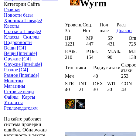
Wyrm
Категории Сайта
Главная
Новости базы
Хроники Lineage2
Уровень
Соц.
Пол
Раса
Квесты
35
Нет
male
Дракон
Статьи о Lineage2
Классы | Скиллы
HP
MP
SP
Оп
Подробности
1221
447
431
725
Вещи [С4]
P.Atk.
P.Def.
M.Atk.
M.D
Вещи [Interlude]
210
154
90
138
Оружие [С4]
Оружие [Interlude]
Скорос
Тип атаки
Радиус атаки
Разное [C4]
атаки
Разное [Interlude]
Меч
40
253
Монстры
STR
INT
DEX
WIT
CON
Магазины
40
21
30
20
43
Сетовые вещи
Файлы | Карты
Утилиты
Рекламодателям
На сайте работает
система проверки
ошибок. Обнаружив
неточность в тексте,