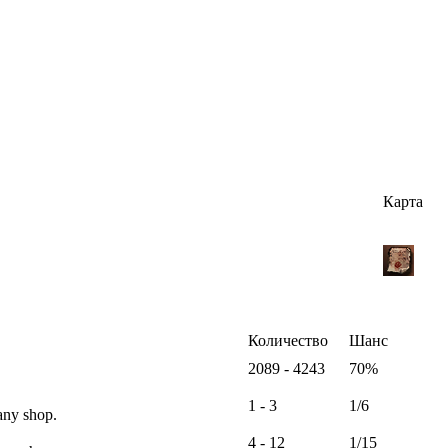
Карта
Количество
Шанс
2089 - 4243
70%
1 - 3
1/6
any shop.
4 - 12
1/15