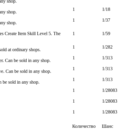
any shop.
1
1/18
any shop.
1
1/37
any shop.
es Create Item Skill Level 5. The
1
1/59
1
1/282
old at ordinary shops.
1
1/313
r. Can be sold in any shop.
1
1/313
ve. Can be sold in any shop.
1
1/313
 be sold in any shop.
1
1/28083
1
1/28083
1
1/28083
Количество
Шанс