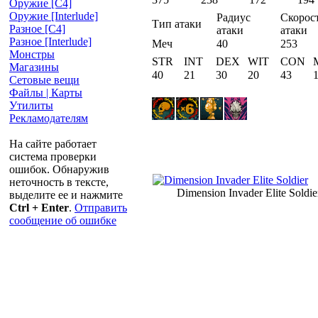
Оружие [С4]
Оружие [Interlude]
Радиус
Скорос
Тип атаки
Разное [C4]
атаки
атаки
Разное [Interlude]
Меч
40
253
Монстры
STR
INT
DEX
WIT
CON
Магазины
40
21
30
20
43
Сетовые вещи
Файлы | Карты
Утилиты
Рекламодателям
На сайте работает
система проверки
ошибок. Обнаружив
неточность в тексте,
Dimension Invader Elite Soldie
выделите ее и нажмите
Ctrl + Enter
.
Отправить
сообщение об ошибке