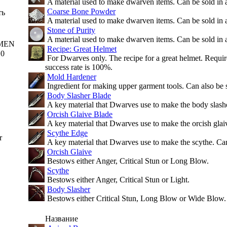
A material used to make dwarven items. Can be sold in 
Coarse Bone Powder
ть
A material used to make dwarven items. Can be sold in 
Stone of Purity
A material used to make dwarven items. Can be sold in 
MEN
Recipe: Great Helmet
10
For Dwarves only. The recipe for a great helmet. Requir
success rate is 100%.
Mold Hardener
Ingredient for making upper garment tools. Can also be s
Body Slasher Blade
A key material that Dwarves use to make the body slashe
Orcish Glaive Blade
A key material that Dwarves use to make the orcish glai
Scythe Edge
r
A key material that Dwarves use to make the scythe. Can
Orcish Glaive
Bestows either Anger, Critical Stun or Long Blow.
Scythe
Bestows either Anger, Critical Stun or Light.
Body Slasher
Bestows either Critical Stun, Long Blow or Wide Blow.
Название