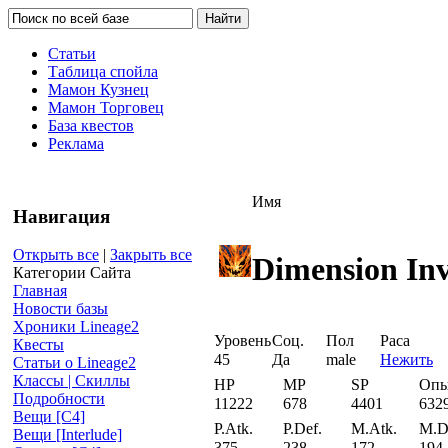
Статьи
Таблица спойла
Мамон Кузнец
Мамон Торговец
База квестов
Реклама
Имя
Навигация
Открыть все
|
Закрыть все
Dimension Inv
Категории Сайта
Главная
Новости базы
Хроники Lineage2
Уровень
Соц.
Пол
Раса
Квесты
45
Да
male
Нежить
Статьи о Lineage2
Классы | Скиллы
HP
MP
SP
Оп
Подробности
11222
678
4401
632
Вещи [С4]
P.Atk.
P.Def.
M.Atk.
M.D
Вещи [Interlude]
375
238
172
194