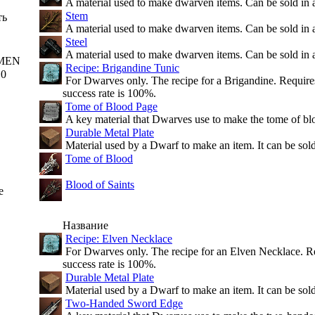
A material used to make dwarven items. Can be sold in 
Stem
ть
A material used to make dwarven items. Can be sold in 
Steel
A material used to make dwarven items. Can be sold in 
MEN
Recipe: Brigandine Tunic
10
For Dwarves only. The recipe for a Brigandine. Requires
success rate is 100%.
Tome of Blood Page
A key material that Dwarves use to make the tome of bl
Durable Metal Plate
Material used by a Dwarf to make an item. It can be sold 
Tome of Blood
Blood of Saints
e
Название
Recipe: Elven Necklace
For Dwarves only. The recipe for an Elven Necklace. Re
success rate is 100%.
Durable Metal Plate
Material used by a Dwarf to make an item. It can be sold 
Two-Handed Sword Edge