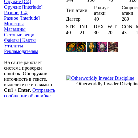
Оружие [С4]
Оружие [Interlude]
Радиус
Скорос
Тип атаки
Разное [C4]
атаки
атаки
Разное [Interlude]
Даггер
40
289
Монстры
STR
INT
DEX
WIT
CON
Магазины
40
21
30
20
43
Сетовые вещи
Файлы | Карты
Утилиты
Рекламодателям
На сайте работает
система проверки
ошибок. Обнаружив
неточность в тексте,
Otherworldly Invader Disciplin
выделите ее и нажмите
Ctrl + Enter
.
Отправить
сообщение об ошибке