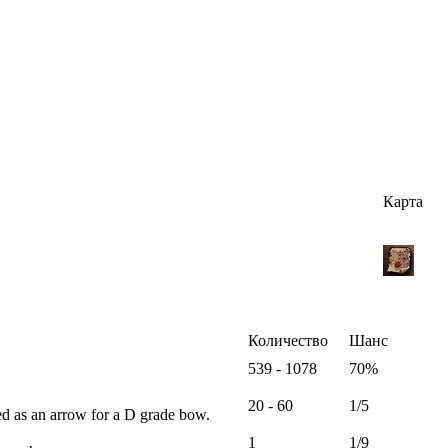
Карта
Количество
Шанс
539 - 1078
70%
20 - 60
1/5
ed as an arrow for a D grade bow.
1
1/9