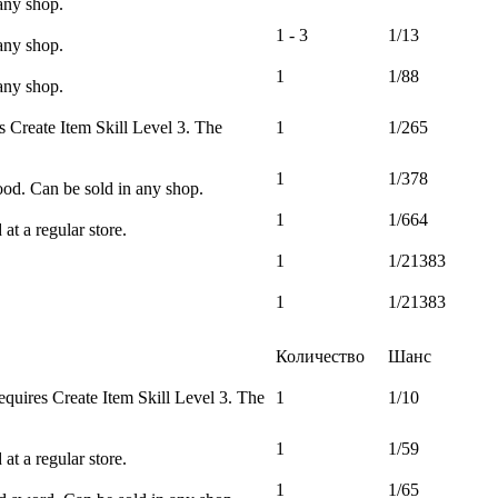
any shop.
1 - 3
1/13
any shop.
1
1/88
any shop.
 Create Item Skill Level 3. The
1
1/265
1
1/378
ood. Can be sold in any shop.
1
1/664
at a regular store.
1
1/21383
1
1/21383
Количество
Шанс
quires Create Item Skill Level 3. The
1
1/10
1
1/59
at a regular store.
1
1/65