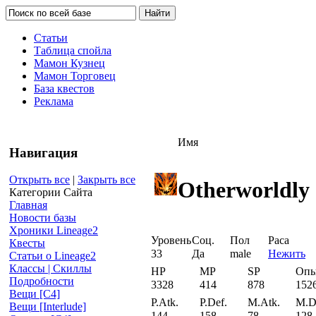
Статьи
Таблица спойла
Мамон Кузнец
Мамон Торговец
База квестов
Реклама
Имя
Навигация
Открыть все
|
Закрыть все
Otherworldly 
Категории Сайта
Главная
Новости базы
Хроники Lineage2
Уровень
Соц.
Пол
Раса
Квесты
33
Да
male
Нежить
Статьи о Lineage2
Классы | Скиллы
HP
MP
SP
Оп
Подробности
3328
414
878
152
Вещи [С4]
P.Atk.
P.Def.
M.Atk.
M.D
Вещи [Interlude]
144
158
78
128