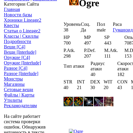
Ogre
Категории Сайта
Главная
Новости базы
Хроники Lineage2
Уровень
Соц.
Пол
Раса
Квесты
38
Да
male
Гуманоид
Статьи о Lineage2
Классы | Скиллы
HP
MP
SP
Оп
Подробности
700
497
443
708
Вещи [С4]
P.Atk.
P.Def.
M.Atk.
M.D
Вещи [Interlude]
298
207
111
153
Оружие [С4]
Оружие [Interlude]
Радиус
Скорос
Тип атаки
Разное [C4]
атаки
атаки
Разное [Interlude]
40
182
Монстры
STR
INT
DEX
WIT
CON
Магазины
40
21
30
20
43
Сетовые вещи
Файлы | Карты
Утилиты
Рекламодателям
На сайте работает
система проверки
ошибок. Обнаружив
неточность в тексте,