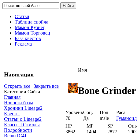
Статьи
Таблица спойла
Мамон Кузнец
Мамон Торговец
База квестов
Реклама
Имя
Навигация
Открыть все
|
Закрыть все
Bone Grinder
Категории Сайта
Главная
Новости базы
Хроники Lineage2
Уровень
Соц.
Пол
Раса
Квесты
70
Да
male
Гуманоид
Статьи о Lineage2
Классы | Скиллы
HP
MP
SP
Оп
Подробности
3862
1494
2877
290
Вещи [С4]