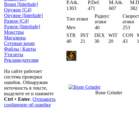
P.Atk.
P.Def.
M.Atk.
M.D
Вещи [Interlude]
1303
471
607
382
Оружие [С4]
Оружие [Interlude]
Радиус
Скорос
Тип атаки
Разное [C4]
атаки
атаки
Разное [Interlude]
Меч
40
253
Монстры
STR
INT
DEX
WIT
CON
Магазины
40
21
30
20
43
Сетовые вещи
Файлы | Карты
Утилиты
Рекламодателям
На сайте работает
система проверки
ошибок. Обнаружив
неточность в тексте,
Bone Grinder
выделите ее и нажмите
Ctrl + Enter
.
Отправить
сообщение об ошибке