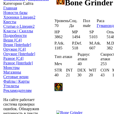
Bone Grinder
Категории Сайта
Главная
Новости базы
Хроники Lineage2
Уровень
Соц.
Пол
Раса
Квесты
70
Да
male
Гуманоид
Статьи о Lineage2
Классы | Скиллы
HP
MP
SP
Оп
Подробности
3862
1494
5103
514
Вещи [С4]
P.Atk.
P.Def.
M.Atk.
M.D
Вещи [Interlude]
1185
518
607
382
Оружие [С4]
Оружие [Interlude]
Радиус
Скорос
Тип атаки
Разное [C4]
атаки
атаки
Разное [Interlude]
Меч
40
253
Монстры
STR
INT
DEX
WIT
CON
Магазины
40
21
30
20
43
Сетовые вещи
Файлы | Карты
Утилиты
Рекламодателям
На сайте работает
система проверки
ошибок. Обнаружив
неточность в тексте,