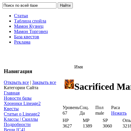
Статьи
Таблица спойла
Мамон Кузнец
Мамон Торговец
База квестов
Реклама
Имя
Навигация
Открыть все
|
Закрыть все
Sacrificed M
Категории Сайта
Главная
Новости базы
Хроники Lineage2
Уровень
Соц.
Пол
Раса
Квесты
67
Да
male
Нежить
Статьи о Lineage2
Классы | Скиллы
HP
MP
SP
Оп
Подробности
3627
1389
3060
321
Вещи [С4]