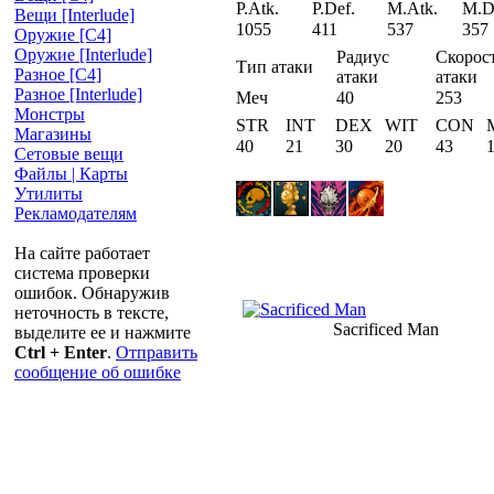
P.Atk.
P.Def.
M.Atk.
M.D
Вещи [Interlude]
1055
411
537
357
Оружие [С4]
Оружие [Interlude]
Радиус
Скорос
Тип атаки
Разное [C4]
атаки
атаки
Разное [Interlude]
Меч
40
253
Монстры
STR
INT
DEX
WIT
CON
Магазины
40
21
30
20
43
Сетовые вещи
Файлы | Карты
Утилиты
Рекламодателям
На сайте работает
система проверки
ошибок. Обнаружив
неточность в тексте,
Sacrificed Man
выделите ее и нажмите
Ctrl + Enter
.
Отправить
сообщение об ошибке