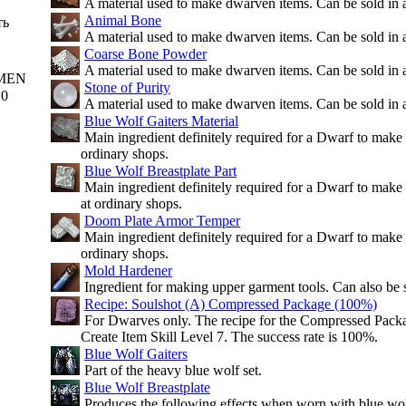
A material used to make dwarven items. Can be sold in 
Animal Bone
ть
A material used to make dwarven items. Can be sold in 
Coarse Bone Powder
A material used to make dwarven items. Can be sold in 
MEN
Stone of Purity
10
A material used to make dwarven items. Can be sold in 
Blue Wolf Gaiters Material
Main ingredient definitely required for a Dwarf to make b
ordinary shops.
Blue Wolf Breastplate Part
Main ingredient definitely required for a Dwarf to make 
at ordinary shops.
Doom Plate Armor Temper
Main ingredient definitely required for a Dwarf to make 
ordinary shops.
Mold Hardener
Ingredient for making upper garment tools. Can also be s
Recipe: Soulshot (A) Compressed Package (100%)
For Dwarves only. The recipe for the Compressed Packa
Create Item Skill Level 7. The success rate is 100%.
Blue Wolf Gaiters
Part of the heavy blue wolf set.
Blue Wolf Breastplate
Produces the following effects when worn with blue wolf