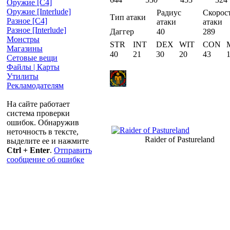
Оружие [С4]
Оружие [Interlude]
Радиус
Скорос
Тип атаки
Разное [C4]
атаки
атаки
Разное [Interlude]
Даггер
40
289
Монстры
STR
INT
DEX
WIT
CON
Магазины
40
21
30
20
43
Сетовые вещи
Файлы | Карты
Утилиты
Рекламодателям
На сайте работает
система проверки
ошибок. Обнаружив
неточность в тексте,
Raider of Pastureland
выделите ее и нажмите
Ctrl + Enter
.
Отправить
сообщение об ошибке