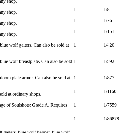
any shop.
1
1/8
any shop.
1
1/76
any shop.
1
1/151
any shop.
lue wolf gaiters. Can also be sold at
1
1/420
blue wolf breastplate. Can also be sold
1
1/592
doom plate armor. Can also be sold at
1
1/877
1
1/1160
old at ordinary shops.
ge of Soulshots: Grade A. Requires
1
1/7559
1
1/86878
 gaiters, blue wolf helmet, blue wolf