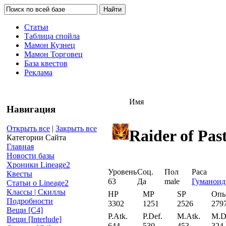
Статьи
Таблица спойла
Мамон Кузнец
Мамон Торговец
База квестов
Реклама
Имя
Навигация
Открыть все
|
Закрыть все
Raider of Pas
Категории Сайта
Главная
Новости базы
Хроники Lineage2
Уровень
Соц.
Пол
Раса
Квесты
63
Да
male
Гуманоид
Статьи о Lineage2
Классы | Скиллы
HP
MP
SP
Оп
Подробности
3302
1251
2526
279
Вещи [С4]
P.Atk.
P.Def.
M.Atk.
M.D
Вещи [Interlude]
644
530
453
324