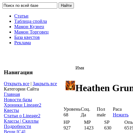
Статьи
Таблица спойла
Мамон Кузнец
Мамон Торговец
База квестов
Реклама
Имя
Навигация
Открыть все
|
Закрыть все
Heathen Grun
Категории Сайта
Главная
Новости базы
Хроники Lineage2
Уровень
Соц.
Пол
Раса
Квесты
68
Да
male
Нежить
Статьи о Lineage2
Классы | Скиллы
HP
MP
SP
Оп
Подробности
927
1423
630
651
Вещи [С4]