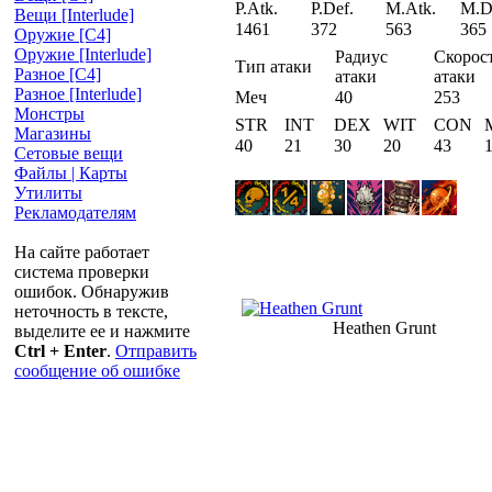
P.Atk.
P.Def.
M.Atk.
M.D
Вещи [Interlude]
1461
372
563
365
Оружие [С4]
Оружие [Interlude]
Радиус
Скорос
Тип атаки
Разное [C4]
атаки
атаки
Разное [Interlude]
Меч
40
253
Монстры
STR
INT
DEX
WIT
CON
Магазины
40
21
30
20
43
Сетовые вещи
Файлы | Карты
Утилиты
Рекламодателям
На сайте работает
система проверки
ошибок. Обнаружив
неточность в тексте,
Heathen Grunt
выделите ее и нажмите
Ctrl + Enter
.
Отправить
сообщение об ошибке