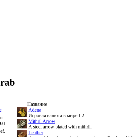
arab
Название
е
Adena
Игровая валюта в мире L2
ыт
Mithril Arrow
031
A steel arrow plated with mithril.
ef.
Leather