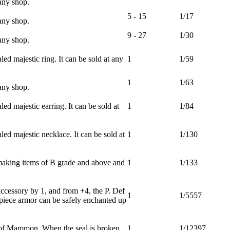
any shop.
5 - 15
1/17
any shop.
9 - 27
1/30
any shop.
ed majestic ring. It can be sold at any
1
1/59
1
1/63
any shop.
d majestic earring. It can be sold at
1
1/84
ed majestic necklace. It can be sold at
1
1/130
 making items of B grade and above and
1
1/133
ccessory by 1, and from +4, the P. Def
1
1/5557
-piece armor can be safely enchanted up
 of Mammon. When the seal is broken,
1
1/12397