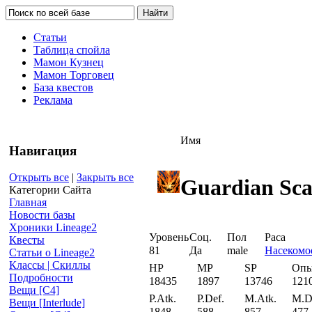
Статьи
Таблица спойла
Мамон Кузнец
Мамон Торговец
База квестов
Реклама
Имя
Навигация
Открыть все
|
Закрыть все
Guardian Sc
Категории Сайта
Главная
Новости базы
Хроники Lineage2
Уровень
Соц.
Пол
Раса
Квесты
81
Да
male
Насекомо
Статьи о Lineage2
Классы | Скиллы
HP
MP
SP
Оп
Подробности
18435
1897
13746
121
Вещи [С4]
P.Atk.
P.Def.
M.Atk.
M.D
Вещи [Interlude]
1848
588
857
477