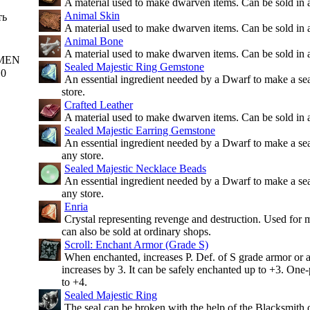
A material used to make dwarven items. Can be sold in 
Animal Skin
ть
A material used to make dwarven items. Can be sold in 
Animal Bone
A material used to make dwarven items. Can be sold in 
MEN
Sealed Majestic Ring Gemstone
10
An essential ingredient needed by a Dwarf to make a seal
store.
Crafted Leather
A material used to make dwarven items. Can be sold in 
Sealed Majestic Earring Gemstone
An essential ingredient needed by a Dwarf to make a seale
any store.
Sealed Majestic Necklace Beads
An essential ingredient needed by a Dwarf to make a seal
any store.
Enria
Crystal representing revenge and destruction. Used for
can also be sold at ordinary shops.
Scroll: Enchant Armor (Grade S)
When enchanted, increases P. Def. of S grade armor or a
increases by 3. It can be safely enchanted up to +3. One
to +4.
Sealed Majestic Ring
The seal can be broken with the help of the Blacksmith