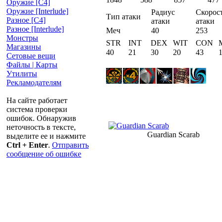
Оружие [С4]
Оружие [Interlude]
Радиус
Скорос
Тип атаки
Разное [C4]
атаки
атаки
Разное [Interlude]
Меч
40
253
Монстры
STR
INT
DEX
WIT
CON
Магазины
40
21
30
20
43
Сетовые вещи
Файлы | Карты
Утилиты
Рекламодателям
На сайте работает
система проверки
ошибок. Обнаружив
неточность в тексте,
Guardian Scarab
выделите ее и нажмите
Ctrl + Enter
.
Отправить
сообщение об ошибке