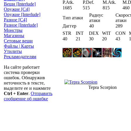
P.Atk.
P.Def.
M.Atk.
M.D
Вещи [Interlude]
1685
515
815
460
Оружие [С4]
Оружие [Interlude]
Радиус
Скорос
Тип атаки
Разное [C4]
атаки
атаки
Разное [Interlude]
Даггер
40
289
Монстры
STR
INT
DEX
WIT
CON
Магазины
40
21
30
20
43
Сетовые вещи
Файлы | Карты
Утилиты
Рекламодателям
На сайте работает
система проверки
ошибок. Обнаружив
неточность в тексте,
Tepra Scorpion
выделите ее и нажмите
Ctrl + Enter
.
Отправить
сообщение об ошибке