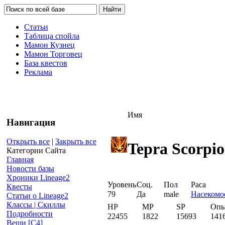
Статьи
Таблица спойла
Мамон Кузнец
Мамон Торговец
База квестов
Реклама
Имя
Навигация
Открыть все
|
Закрыть все
Tepra Scorpi
Категории Сайта
Главная
Новости базы
Хроники Lineage2
Уровень
Соц.
Пол
Раса
Квесты
79
Да
male
Насекомо
Статьи о Lineage2
Классы | Скиллы
HP
MP
SP
Оп
Подробности
22455
1822
15693
141
Вещи [С4]