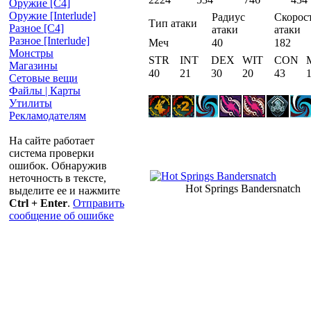
Оружие [С4]
Оружие [Interlude]
Радиус
Скорос
Тип атаки
Разное [C4]
атаки
атаки
Разное [Interlude]
Меч
40
182
Монстры
STR
INT
DEX
WIT
CON
Магазины
40
21
30
20
43
Сетовые вещи
Файлы | Карты
Утилиты
Рекламодателям
На сайте работает
система проверки
ошибок. Обнаружив
неточность в тексте,
Hot Springs Bandersnatch
выделите ее и нажмите
Ctrl + Enter
.
Отправить
сообщение об ошибке