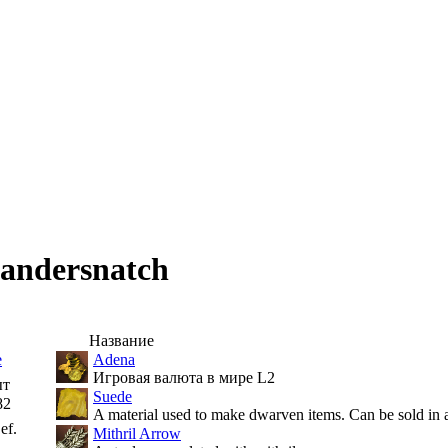
Bandersnatch
Название
е
Adena
Игровая валюта в мире L2
ыт
Suede
82
A material used to make dwarven items. Can be sold in 
ef.
Mithril Arrow