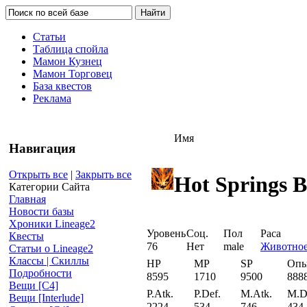
Статьи
Таблица спойла
Мамон Кузнец
Мамон Торговец
База квестов
Реклама
Имя
Навигация
Открыть все
|
Закрыть все
Hot Springs 
Категории Сайта
Главная
Новости базы
Хроники Lineage2
Уровень
Соц.
Пол
Раса
Квесты
76
Нет
male
Животно
Статьи о Lineage2
Классы | Скиллы
HP
MP
SP
Оп
Подробности
8595
1710
9500
888
Вещи [С4]
P.Atk.
P.Def.
M.Atk.
M.D
Вещи [Interlude]
2224
534
746
434