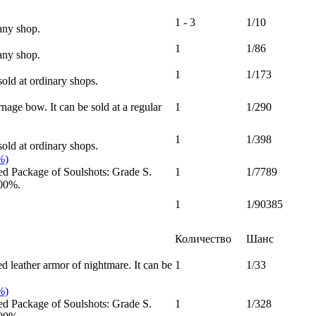
1 - 3
1/10
any shop.
1
1/86
any shop.
1
1/173
old at ordinary shops.
age bow. It can be sold at a regular
1
1/290
1
1/398
old at ordinary shops.
%)
ed Package of Soulshots: Grade S.
1
1/7789
100%.
1
1/90385
Количество
Шанс
d leather armor of nightmare. It can be
1
1/33
%)
ed Package of Soulshots: Grade S.
1
1/328