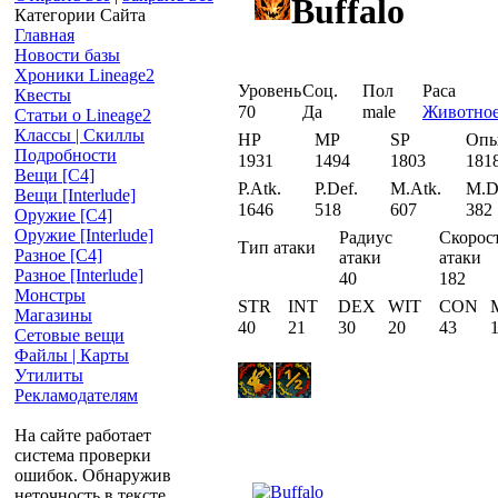
Buffalo
Категории Сайта
Главная
Новости базы
Хроники Lineage2
Уровень
Соц.
Пол
Раса
Квесты
70
Да
male
Животно
Статьи о Lineage2
Классы | Скиллы
HP
MP
SP
Оп
Подробности
1931
1494
1803
181
Вещи [С4]
P.Atk.
P.Def.
M.Atk.
M.D
Вещи [Interlude]
1646
518
607
382
Оружие [С4]
Оружие [Interlude]
Радиус
Скорос
Тип атаки
Разное [C4]
атаки
атаки
Разное [Interlude]
40
182
Монстры
STR
INT
DEX
WIT
CON
Магазины
40
21
30
20
43
Сетовые вещи
Файлы | Карты
Утилиты
Рекламодателям
На сайте работает
система проверки
ошибок. Обнаружив
неточность в тексте,