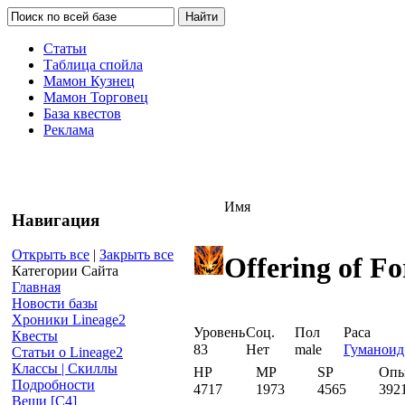
Статьи
Таблица спойла
Мамон Кузнец
Мамон Торговец
База квестов
Реклама
Имя
Навигация
Открыть все
|
Закрыть все
Offering of F
Категории Сайта
Главная
Новости базы
Хроники Lineage2
Уровень
Соц.
Пол
Раса
Квесты
83
Нет
male
Гуманоид
Статьи о Lineage2
Классы | Скиллы
HP
MP
SP
Оп
Подробности
4717
1973
4565
392
Вещи [С4]