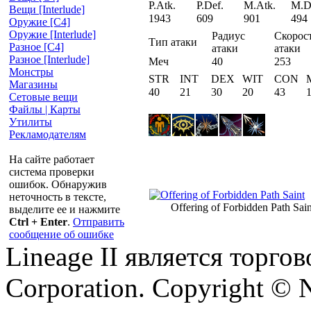
P.Atk.
P.Def.
M.Atk.
M.D
Вещи [Interlude]
1943
609
901
494
Оружие [С4]
Оружие [Interlude]
Радиус
Скорос
Тип атаки
Разное [C4]
атаки
атаки
Разное [Interlude]
Меч
40
253
Монстры
STR
INT
DEX
WIT
CON
Магазины
40
21
30
20
43
Сетовые вещи
Файлы | Карты
Утилиты
Рекламодателям
На сайте работает
система проверки
ошибок. Обнаружив
неточность в тексте,
Offering of Forbidden Path Sain
выделите ее и нажмите
Ctrl + Enter
.
Отправить
сообщение об ошибке
Lineage II является торг
Corporation. Copyright © 