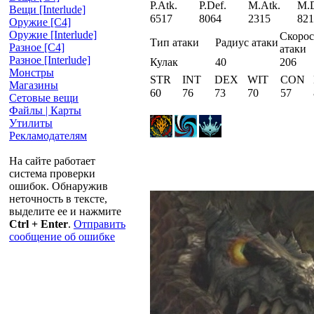
P.Atk.
P.Def.
M.Atk.
M.D
Вещи [Interlude]
6517
8064
2315
821
Оружие [С4]
Оружие [Interlude]
Скорос
Тип атаки
Радиус атаки
Разное [C4]
атаки
Разное [Interlude]
Кулак
40
206
Монстры
STR
INT
DEX
WIT
CON
Магазины
60
76
73
70
57
Сетовые вещи
Файлы | Карты
Утилиты
Рекламодателям
На сайте работает
система проверки
ошибок. Обнаружив
неточность в тексте,
выделите ее и нажмите
Ctrl + Enter
.
Отправить
сообщение об ошибке