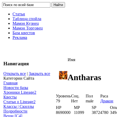
Статьи
Таблица спойла
Мамон Кузнец
Мамон Торговец
База квестов
Реклама
Имя
Навигация
Открыть все
|
Закрыть все
Antharas
Категории Сайта
Главная
Новости базы
Хроники Lineage2
Уровень
Соц.
Пол
Раса
Квесты
79
Нет
male
Дракон
Статьи о Lineage2
Классы | Скиллы
HP
MP
SP
Оп
Подробности
8690000
11099
38724780
349
Вещи [С4]