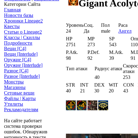
Gigant Acolyt
Категории Сайта
Главная
Новости базы
Хроники Lineage2
Уровень
Соц.
Пол
Раса
Квесты
24
Да
male
Ангел
Статьи о Lineage2
Классы | Скиллы
HP
MP
SP
Оп
Подробности
2751
273
543
110
Вещи [С4]
P.Atk.
P.Def.
M.Atk.
M.D
Вещи [Interlude]
98
92
39
91
Оружие [С4]
Оружие [Interlude]
Скорос
Тип атаки
Радиус атаки
Разное [C4]
атаки
Разное [Interlude]
40
253
Монстры
STR
INT
DEX
WIT
CON
Магазины
40
21
30
20
43
Сетовые вещи
Файлы | Карты
Утилиты
Рекламодателям
На сайте работает
система проверки
ошибок. Обнаружив
неточность в тексте,