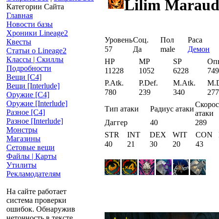
Lilim Maraud
Категории Сайта
Главная
Новости базы
Хроники Lineage2
Уровень
Соц.
Пол
Раса
Квесты
57
Да
male
Демон
Статьи о Lineage2
Классы | Скиллы
HP
MP
SP
Оп
Подробности
11228
1052
6228
749
Вещи [С4]
P.Atk.
P.Def.
M.Atk.
M.D
Вещи [Interlude]
780
239
340
277
Оружие [С4]
Оружие [Interlude]
Скорос
Тип атаки
Радиус атаки
Разное [C4]
атаки
Разное [Interlude]
Даггер
40
289
Монстры
STR
INT
DEX
WIT
CON
Магазины
40
21
30
20
43
Сетовые вещи
Файлы | Карты
Утилиты
Рекламодателям
На сайте работает
система проверки
ошибок. Обнаружив
неточность в тексте,