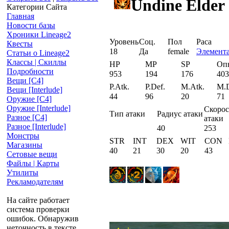
Undine Elder
Категории Сайта
Главная
Новости базы
Хроники Lineage2
Уровень
Соц.
Пол
Раса
Квесты
18
Да
female
Элемент
Статьи о Lineage2
Классы | Скиллы
HP
MP
SP
Оп
Подробности
953
194
176
403
Вещи [С4]
P.Atk.
P.Def.
M.Atk.
M.D
Вещи [Interlude]
44
96
20
71
Оружие [С4]
Оружие [Interlude]
Скорос
Тип атаки
Радиус атаки
Разное [C4]
атаки
Разное [Interlude]
40
253
Монстры
STR
INT
DEX
WIT
CON
Магазины
40
21
30
20
43
Сетовые вещи
Файлы | Карты
Утилиты
Рекламодателям
На сайте работает
система проверки
ошибок. Обнаружив
неточность в тексте,