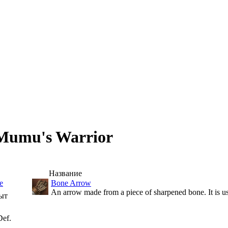
umu's Warrior
Название
е
Bone Arrow
An arrow made from a piece of sharpened bone. It is u
ыт
ef.