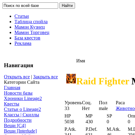
Статьи
Таблица спойла
Мамон Кузнец
Мамон Торговец
База квестов
Реклама
Имя
Навигация
Открыть все
|
Закрыть все
Raid Fighter
M
Категории Сайта
Главная
Новости базы
Хроники Lineage2
Уровень
Соц.
Пол
Раса
Квесты
33
Нет
male
Животно
Статьи о Lineage2
Классы | Скиллы
HP
MP
SP
Оп
Подробности
5038
430
0
0
Вещи [С4]
P.Atk.
P.Def.
M.Atk.
M.D
Вещи [Interlude]
341
631
46
256