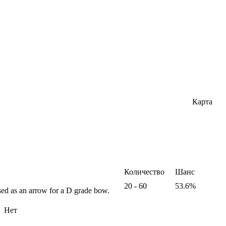
Карта
Количество
Шанс
20 - 60
53.6%
sed as an arrow for a D grade bow.
Нет