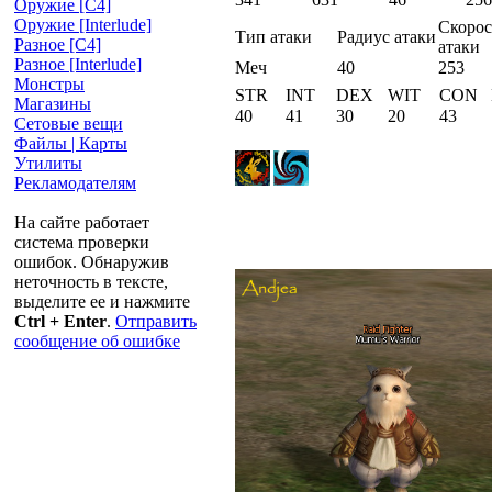
Оружие [С4]
Оружие [Interlude]
Скорос
Тип атаки
Радиус атаки
Разное [C4]
атаки
Разное [Interlude]
Меч
40
253
Монстры
STR
INT
DEX
WIT
CON
Магазины
40
41
30
20
43
Сетовые вещи
Файлы | Карты
Утилиты
Рекламодателям
На сайте работает
система проверки
ошибок. Обнаружив
неточность в тексте,
выделите ее и нажмите
Ctrl + Enter
.
Отправить
сообщение об ошибке