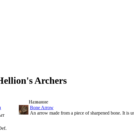
ellion's Archers
Название
д
Bone Arrow
An arrow made from a piece of sharpened bone. It is u
ыт
ef.