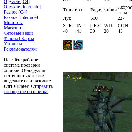
Оружие [С4]
Оружие [Interlude]
Скорос
Тип атаки
Радиус атаки
Разное [C4]
атаки
Разное [Interlude]
Лук
500
227
Монстры
STR
INT
DEX
WIT
CON
Магазины
40
41
30
20
43
Сетовые вещи
Файлы | Карты
Утилиты
Рекламодателям
На сайте работает
система проверки
ошибок. Обнаружив
неточность в тексте,
выделите ее и нажмите
Ctrl + Enter
.
Отправить
сообщение об ошибке