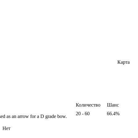
Карта
Количество
Шанс
20 - 60
66.4%
sed as an arrow for a D grade bow.
Нет