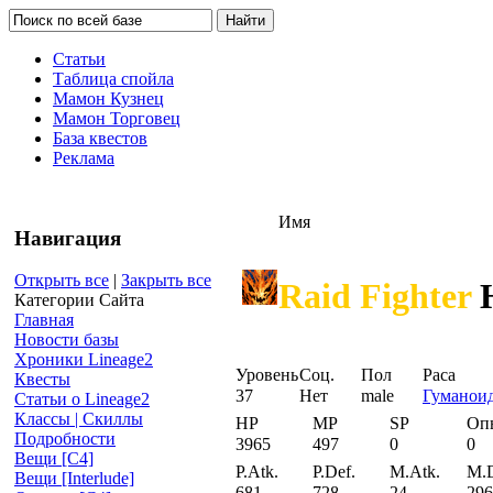
Статьи
Таблица спойла
Мамон Кузнец
Мамон Торговец
База квестов
Реклама
Имя
Навигация
Открыть все
|
Закрыть все
Raid Fighter
H
Категории Сайта
Главная
Новости базы
Хроники Lineage2
Уровень
Соц.
Пол
Раса
Квесты
37
Нет
male
Гуманои
Статьи о Lineage2
Классы | Скиллы
HP
MP
SP
Оп
Подробности
3965
497
0
0
Вещи [С4]
P.Atk.
P.Def.
M.Atk.
M.D
Вещи [Interlude]
681
728
24
296