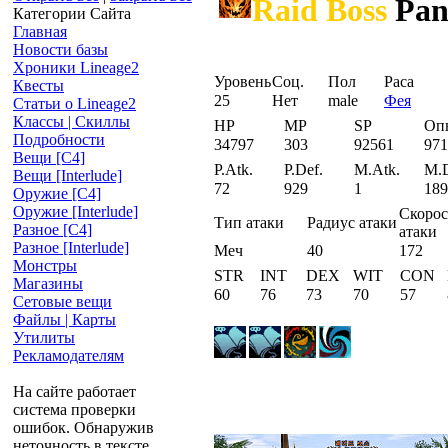
Raid Boss
Pan
Категории Сайта
Главная
Новости базы
Хроники Lineage2
Уровень
Соц.
Пол
Раса
Квесты
25
Нет
male
Фея
Статьи о Lineage2
Классы | Скиллы
HP
MP
SP
Оп
Подробности
34797
303
92561
971
Вещи [С4]
P.Atk.
P.Def.
M.Atk.
M.D
Вещи [Interlude]
72
929
1
189
Оружие [С4]
Оружие [Interlude]
Скорос
Тип атаки
Радиус атаки
Разное [C4]
атаки
Разное [Interlude]
Меч
40
172
Монстры
STR
INT
DEX
WIT
CON
Магазины
60
76
73
70
57
Сетовые вещи
Файлы | Карты
Утилиты
Рекламодателям
На сайте работает
система проверки
ошибок. Обнаружив
неточность в тексте,