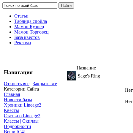
Статьи
Таблица спойла
Мамон Кузнец
Мамон Торговец
База квестов
Реклама
Название
Навигация
Sage's Ring
Открыть все
|
Закрыть все
Категории Сайта
Нет
Главная
Новости базы
Нет
Хроники Lineage2
Квесты
Статьи о Lineage2
Классы | Скиллы
Подробности
Вещи [С4]