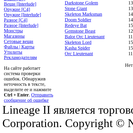
Darkstone Golem
13
Вещи [Interlude]
Stone Giant
13
Оружие [С4]
Skeleton Marksman
14
Оружие [Interlude]
Doom Soldier
14
Разное [C4]
Redeye Bat
15
Разное [Interlude]
Монстры
Gemstone Beast
12
Магазины
Balor Orc Lieutenant
11
Сетовые вещи
Skeleton Lord
15
Файлы | Карты
Kasha Spider
15
Утилиты
Orc Lieutenant
11
Рекламодателям
Нет
На сайте работает
система проверки
ошибок. Обнаружив
неточность в тексте,
выделите ее и нажмите
Ctrl + Enter
.
Отправить
сообщение об ошибке
Lineage II является торг
Corporation. Copyright © 