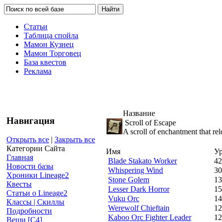
Статьи
Таблица спойла
Мамон Кузнец
Мамон Торговец
База квестов
Реклама
Название
Навигация
Scroll of Escape
A scroll of enchantment that rel
Открыть все
|
Закрыть все
Категории Сайта
Имя
У
Главная
Blade Stakato Worker
42
Новости базы
Whispering Wind
30
Хроники Lineage2
Stone Golem
13
Квесты
Lesser Dark Horror
15
Статьи о Lineage2
Vuku Orc
14
Классы | Скиллы
Werewolf Chieftain
12
Подробности
Kaboo Orc Fighter Leader
12
Вещи [С4]