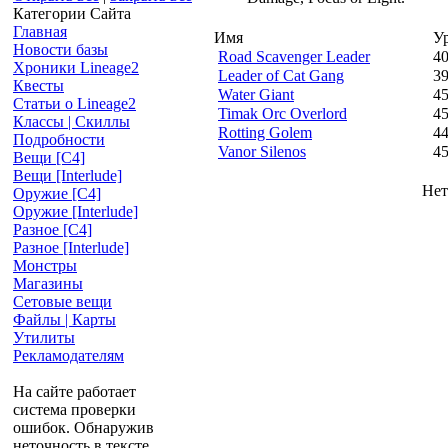
Категории Сайта
Главная
Имя
У
Новости базы
Road Scavenger Leader
4
Хроники Lineage2
Leader of Cat Gang
3
Квесты
Water Giant
4
Статьи о Lineage2
Timak Orc Overlord
4
Классы | Скиллы
Rotting Golem
4
Подробности
Vanor Silenos
4
Вещи [С4]
Вещи [Interlude]
Нет
Оружие [С4]
Оружие [Interlude]
Разное [C4]
Разное [Interlude]
Монстры
Магазины
Сетовые вещи
Файлы | Карты
Утилиты
Рекламодателям
На сайте работает
система проверки
ошибок. Обнаружив
неточность в тексте,