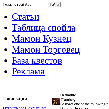
Статьи
Таблица спойла
Мамон Кузнец
Мамон Торговец
База квестов
Реклама
Название
Навигация
Flamberge
Bestows one of the following fu
Открыть все
|
Закрыть все
Damage, Focus or Light.