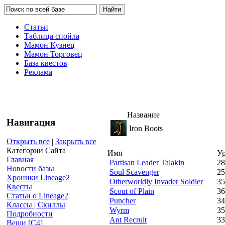
Статьи
Таблица спойла
Мамон Кузнец
Мамон Торговец
База квестов
Реклама
Название
Навигация
Iron Boots
Открыть все
|
Закрыть все
Категории Сайта
Имя
У
Главная
Partisan Leader Talakin
28
Новости базы
Soul Scavenger
25
Хроники Lineage2
Otherworldly Invader Soldier
35
Квесты
Scout of Plain
36
Статьи о Lineage2
Puncher
34
Классы | Скиллы
Wyrm
35
Подробности
Ant Recruit
33
Вещи [С4]