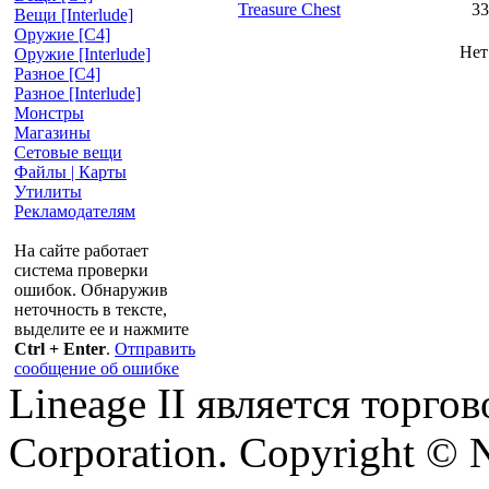
Treasure Chest
33
Вещи [Interlude]
Оружие [С4]
Нет
Оружие [Interlude]
Разное [C4]
Разное [Interlude]
Монстры
Магазины
Сетовые вещи
Файлы | Карты
Утилиты
Рекламодателям
На сайте работает
система проверки
ошибок. Обнаружив
неточность в тексте,
выделите ее и нажмите
Ctrl + Enter
.
Отправить
сообщение об ошибке
Lineage II является торг
Corporation. Copyright © 