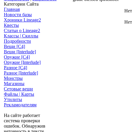
Категории Сайта
Главная
Нет
Новости базы
Хроники Lineage2
Нет
Квесты
Статьи о Lineage2
Классы | Скиллы
Подробности
Вещи [С4]
Вещи [Interlude]
Оружие [С4]
Оружие [Interlude]
Разное [C4]
Разное [Interlude]
Монстры
Магазины
Сетовые вещи
Файлы | Карты
Утилиты
Рекламодателям
На сайте работает
система проверки
ошибок. Обнаружив
неточность в тексте,