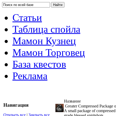
Статьи
Таблица спойла
Мамон Кузнец
Мамон Торговец
База квестов
Реклама
Название
Навигация
Greater Compressed Package of
A small package of compressed 
Открыть все
|
Закрыть все
grade blessed spiritshots.