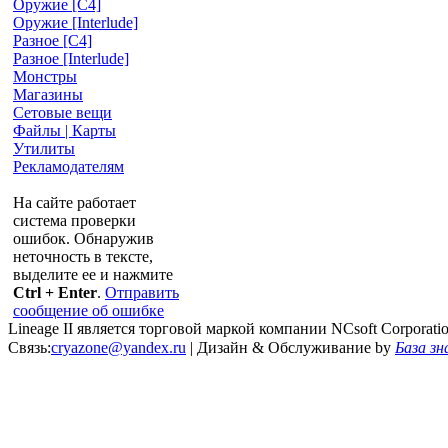
Оружие [С4]
Оружие [Interlude]
Разное [C4]
Разное [Interlude]
Монстры
Магазины
Сетовые вещи
Файлы | Карты
Утилиты
Рекламодателям
На сайте работает
система проверки
ошибок. Обнаружив
неточность в тексте,
выделите ее и нажмите
Ctrl + Enter
.
Отправить
сообщение об ошибке
Lineage II является торговой маркой компании NCsoft Corporati
Связь:
cryazone@yandex.ru
| Дизайн & Обслуживание by
База зн