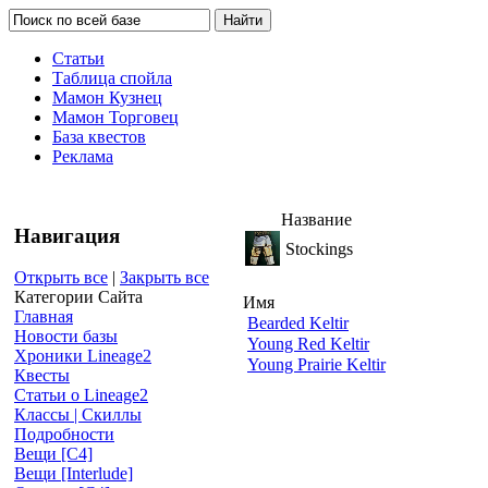
Статьи
Таблица спойла
Мамон Кузнец
Мамон Торговец
База квестов
Реклама
Название
Навигация
Stockings
Открыть все
|
Закрыть все
Категории Сайта
Имя
Главная
Bearded Keltir
Новости базы
Young Red Keltir
Хроники Lineage2
Young Prairie Keltir
Квесты
Статьи о Lineage2
Классы | Скиллы
Подробности
Вещи [С4]
Вещи [Interlude]