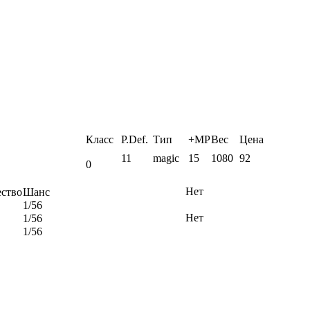
Класс
P.Def.
Тип
+MP
Вес
Цена
11
magic
15
1080
92
0
Нет
ство
Шанс
1/56
Нет
1/56
1/56