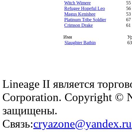
Witch Wimere
55
Refugee Hopeful Leo
56
Magus Kenishee
53
Platinum Tribe Soldier
67
Crimson Drake
61
Имя
У
Slaughter Bathin
63
Lineage II является торг
Corporation. Copyright © 
защищены.
Связь:
cryazone@yandex.ru