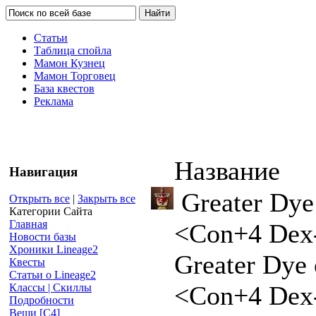
Статьи
Таблица спойла
Мамон Кузнец
Мамон Торговец
База квестов
Реклама
Название
Навигация
Greater Dye 
Открыть все
|
Закрыть все
Категории Сайта
Главная
<Con+4 Dex
Новости базы
Хроники Lineage2
Greater Dye 
Квесты
Статьи о Lineage2
<Con+4 Dex-
Классы | Скиллы
Подробности
Вещи [С4]