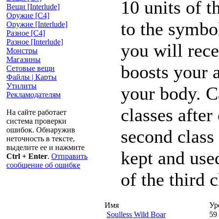
10 units of t
Вещи [Interlude]
Оружие [С4]
to the symbo
Оружие [Interlude]
Разное [C4]
Разное [Interlude]
you will rec
Монстры
Магазины
boosts your a
Сетовые вещи
Файлы | Карты
Утилиты
your body. C
Рекламодателям
classes after
На сайте работает
система проверки
ошибок. Обнаружив
second class 
неточность в тексте,
выделите ее и нажмите
kept and use
Ctrl + Enter
.
Отправить
сообщение об ошибке
of the third c
Имя
Ур
Soulless Wild Boar
59