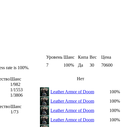
Уровень
Шанс
Кипа
Вес
Цена
7
100%
Да
30
70600
ess rate is 100%.
Нет
ество
Шанс
1/982
1/1553
Leather Armor of Doom
100%
1/3806
Leather Armor of Doom
100%
ество
Шанс
Leather Armor of Doom
100%
1/73
Leather Armor of Doom
100%