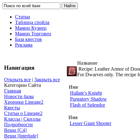
Статьи
Таблица спойла
Мамон Кузнец
Мамон Торговец
База квестов
Реклама
Название
Навигация
Recipe: Leather Armor of Do
For Dwarves only. The recipe fo
Открыть все
|
Закрыть все
Категории Сайта
Имя
Главная
Hallate's Knight
Новости базы
Purgatory Shadow
Хроники Lineage2
Flash of Splendor
Квесты
Статьи о Lineage2
Имя
Классы | Скиллы
Lesser Giant Shooter
Подробности
Вещи [С4]
Вещи [Interlude]