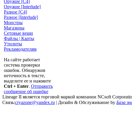
Оружие [С4]
Оружие [Interlude]
Разное [C4]
Разное [Interlude]
Монстры
Магазины
Сетовые вещи
Файлы | Карты
Утилиты
Рекламодателям
На сайте работает
система проверки
ошибок. Обнаружив
неточность в тексте,
выделите ее и нажмите
Ctrl + Enter
.
Отправить
сообщение об ошибке
Lineage II является торговой маркой компании NCsoft Corporati
Связь:
cryazone@yandex.ru
| Дизайн & Обслуживание by
База зн