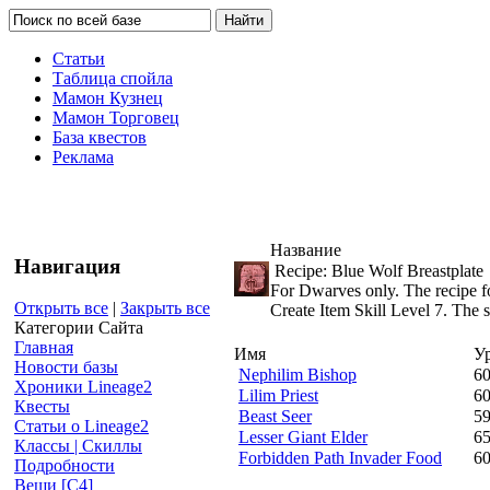
Статьи
Таблица спойла
Мамон Кузнец
Мамон Торговец
База квестов
Реклама
Название
Навигация
Recipe: Blue Wolf Breastplate
For Dwarves only. The recipe fo
Открыть все
|
Закрыть все
Create Item Skill Level 7. The 
Категории Сайта
Главная
Имя
У
Новости базы
Nephilim Bishop
6
Хроники Lineage2
Lilim Priest
6
Квесты
Beast Seer
5
Статьи о Lineage2
Lesser Giant Elder
6
Классы | Скиллы
Forbidden Path Invader Food
6
Подробности
Вещи [С4]