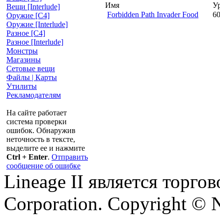
Имя
У
Вещи [Interlude]
Forbidden Path Invader Food
6
Оружие [С4]
Оружие [Interlude]
Разное [C4]
Разное [Interlude]
Монстры
Магазины
Сетовые вещи
Файлы | Карты
Утилиты
Рекламодателям
На сайте работает
система проверки
ошибок. Обнаружив
неточность в тексте,
выделите ее и нажмите
Ctrl + Enter
.
Отправить
сообщение об ошибке
Lineage II является торг
Corporation. Copyright © 