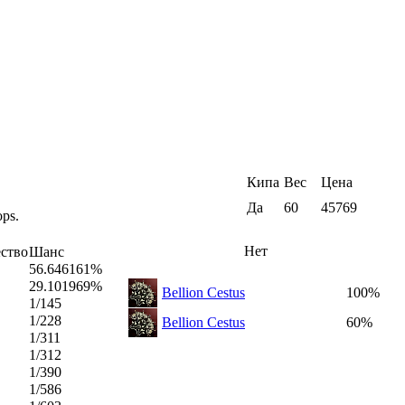
Кипа
Вес
Цена
Да
60
45769
ops.
Нет
ство
Шанс
56.646161%
29.101969%
Bellion Cestus
100%
1/145
1/228
Bellion Cestus
60%
1/311
1/312
1/390
1/586