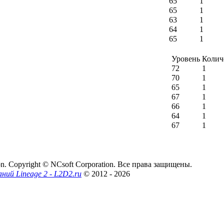
65
1
65
1
63
1
64
1
65
1
Уровень
Колич
72
1
70
1
65
1
67
1
66
1
64
1
67
1
on. Copyright © NCsoft Corporation. Все права защищены.
аний Lineage 2 - L2D2.ru
© 2012
- 2026