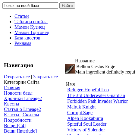
Статьи
Таблица спойла
Мамон Кузнец
Мамон Торговец
База квестов
Реклама
Название
Навигация
Bellion Cestus Edge
Main ingredient definitely requ
Открыть все
|
Закрыть все
Категории Сайта
Имя
Главная
Refugee Hopeful Leo
Новости базы
The 3rd Underwater Guardian
Хроники Lineage2
Forbidden Path Invader Warrior
Квесты
Malruk Knight
Статьи о Lineage2
Corrupt Sage
Классы | Скиллы
Alpen Kookaburra
Подробности
Spiteful Soul Leader
Вещи [С4]
Victory of Splendor
Вещи [Interlude]