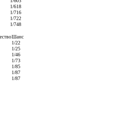
1/603
1/618
1/716
1/722
1/748
ество
Шанс
1/22
1/25
1/46
1/73
1/85
1/87
1/87