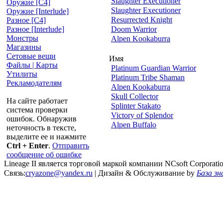
Slaughter Executioner
Оружие [С4]
Slaughter Executioner
Оружие [Interlude]
Resurrected Knight
Разное [C4]
Doom Warrior
Разное [Interlude]
Монстры
Alpen Kookaburra
Магазины
Сетовые вещи
Имя
Файлы | Карты
Platinum Guardian Warrior
Утилиты
Platinum Tribe Shaman
Рекламодателям
Alpen Kookaburra
Skull Collector
На сайте работает
Splinter Stakato
система проверки
Victory of Splendor
ошибок. Обнаружив
Alpen Buffalo
неточность в тексте,
выделите ее и нажмите
Ctrl + Enter
.
Отправить
сообщение об ошибке
Lineage II является торговой маркой компании NCsoft Corporati
Связь:
cryazone@yandex.ru
| Дизайн & Обслуживание by
База зн