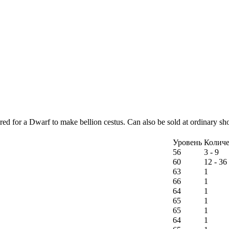
ired for a Dwarf to make bellion cestus. Can also be sold at ordinary sh
Уровень
Количе
56
3 - 9
60
12 - 36
63
1
66
1
64
1
65
1
65
1
64
1