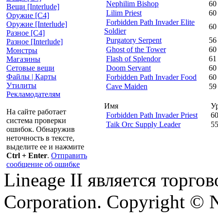
Nephilim Bishop
60
Вещи [Interlude]
Lilim Priest
60
Оружие [С4]
Forbidden Path Invader Elite
Оружие [Interlude]
60
Soldier
Разное [C4]
Purgatory Serpent
56
Разное [Interlude]
Ghost of the Tower
60
Монстры
Flash of Splendor
61
Магазины
Doom Servant
60
Сетовые вещи
Файлы | Карты
Forbidden Path Invader Food
60
Утилиты
Cave Maiden
59
Рекламодателям
Имя
У
На сайте работает
Forbidden Path Invader Priest
6
система проверки
Taik Orc Supply Leader
5
ошибок. Обнаружив
неточность в тексте,
выделите ее и нажмите
Ctrl + Enter
.
Отправить
сообщение об ошибке
Lineage II является торг
Corporation. Copyright © 