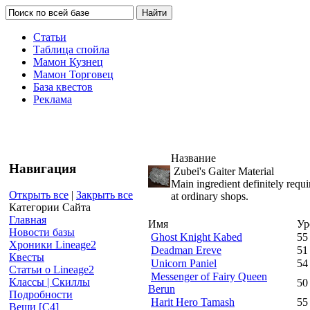
Статьи
Таблица спойла
Мамон Кузнец
Мамон Торговец
База квестов
Реклама
Название
Навигация
Zubei's Gaiter Material
Main ingredient definitely requi
Открыть все
|
Закрыть все
at ordinary shops.
Категории Сайта
Главная
Имя
Ур
Новости базы
Ghost Knight Kabed
55
Хроники Lineage2
Deadman Ereve
51
Квесты
Unicorn Paniel
54
Статьи о Lineage2
Messenger of Fairy Queen
Классы | Скиллы
50
Berun
Подробности
Harit Hero Tamash
55
Вещи [С4]