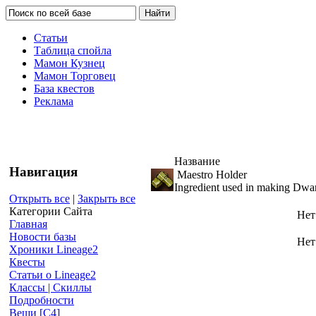
Статьи
Таблица спойла
Мамон Кузнец
Мамон Торговец
База квестов
Реклама
Название
Навигация
Maestro Holder
Ingredient used in making Dwarv
Открыть все
|
Закрыть все
Категории Сайта
Нет
Главная
Новости базы
Нет
Хроники Lineage2
Квесты
Статьи о Lineage2
Классы | Скиллы
Подробности
Вещи [С4]